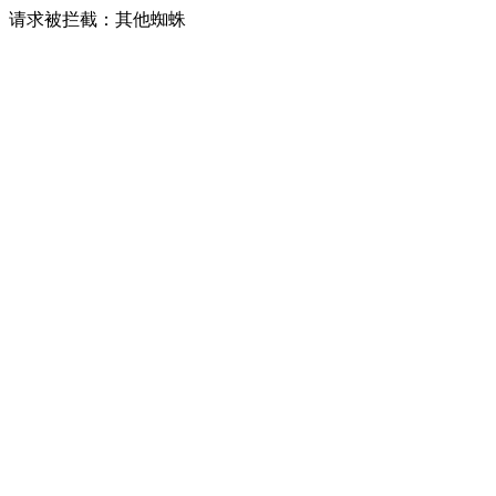
请求被拦截：其他蜘蛛