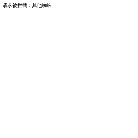
请求被拦截：其他蜘蛛