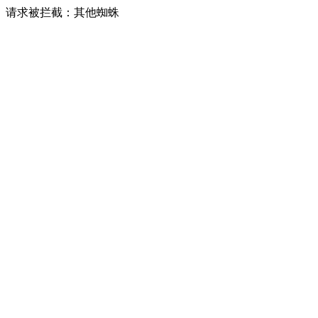
请求被拦截：其他蜘蛛