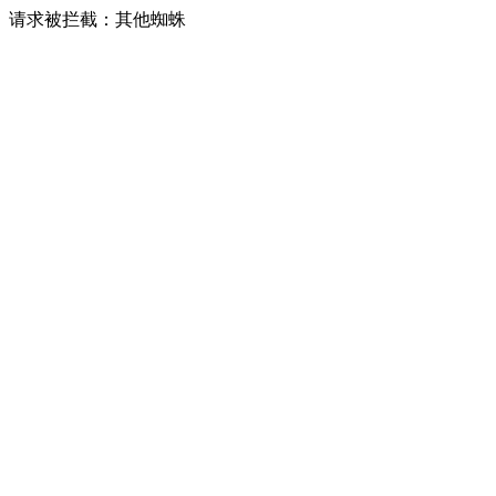
请求被拦截：其他蜘蛛