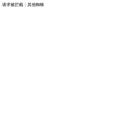
请求被拦截：其他蜘蛛