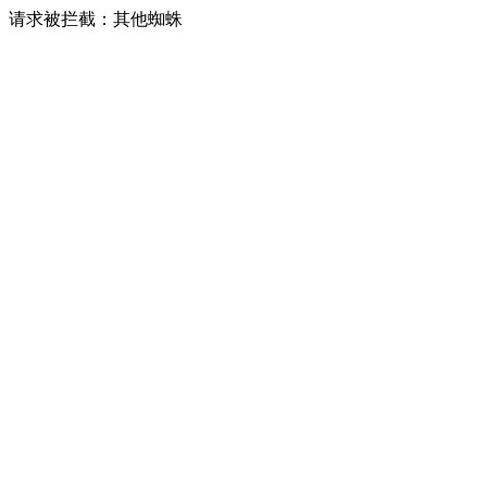
请求被拦截：其他蜘蛛