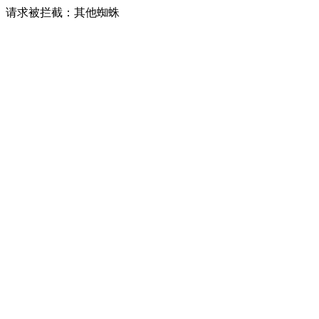
请求被拦截：其他蜘蛛